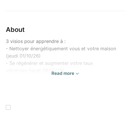
About
3 visios pour apprendre à :
- Nettoyer énergétiquement vous et votre maison
(jeudi 01/10/26)
- Se régénérer et augmenter votre taux
vibratoire (jeudi 08/10/26)
Read more
- Rayonner votre Energie (jeudi 15/10/26)
1 atelier présentiel à Beautiran
(dimanche 01/11/26)pour vous transmettre :
- des Protocoles éthiques pour déclencher une
résolution de problème
- savoir tirer correctement les cartes d'un Oracle
- provoquer des synchronicités...
Tout savoir sur la