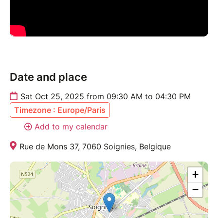
danseurs curieux de traditions orales et rythmiques.
Niveau : minimum 5 ans de pratique (formelle ou
informelle) musicale ou rythmique. Il n’est pas
nécessaire de connaître le solfège
escription
Apportez une paire de souliers à la semelle plate
Date and place
avec un petit talon ( mocassin semelle cuir
Sat Oct 25, 2025 from 09:30 AM to 04:30 PM
,idéalement mais une tennis ça marche aussi), une
Timezone : Europe/Paris
bouteille d'eau et pouquoi pas une petite serviette
éponge.
Add to my calendar
Rue de Mons 37, 7060 Soignies, Belgique
+
−