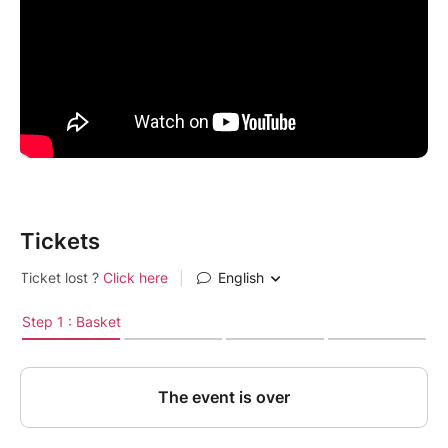
notre accompagnement s'avère accessible à toutes
et tous. Vous apprendrez le pas de base d'une facilité
déconcertante et pourrez ainsi repartir avec ce
bagage musical insolite et pratique à la fois.
La turlutte québécoise
Une manière unique de chanter sur des
syllabes rythmiques (turelurelu, tirelire,
lanlaire…)
Tickets
Un outil musical puissant pour enrichir son
répertoire, improviser ou remplacer un
instrument.
Une pratique collective, joyeuse et accessible
à tous : la voix comme instrument premier.
L'art de la turlute québécoise sera abordé avec
détente pour pratiquer cette manière spécifique de