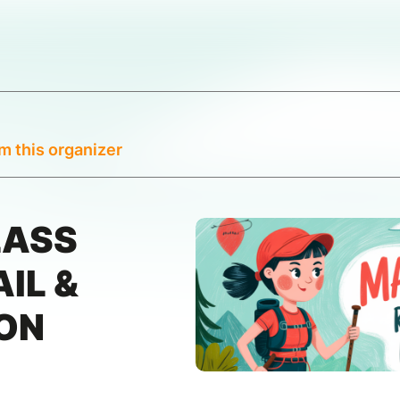
m this organizer
LASS
IL &
ON