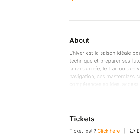
About
L’hiver est la saison idéale p
technique et préparer ses fu
la randonnée, le trail ou que
navigation, ces masterclass 
compétences solides, accessi
En soirée, depuis chez vous, 
accompagnement clair, structu
pour vous rendre plus confiant(
Tickets
comprendre la météo, préparer 
Vous ressortez avec des outi
nouveau sur votre pratique.