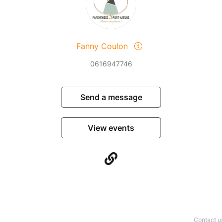
Fanny Coulon
0616947746
Send a message
View events
Contact u