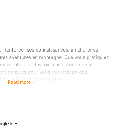
our renforcer ses connaissances, améliorer sa
tures aventures en montagne. Que vous pratiquiez
 vous souhaitiez devenir plus autonome en
sont conçues pour vous transmettre des
bles et immédiatement utiles.
Read more
vous apprenez des notions essentielles avec un
ré et bienveillant. Chaque session est pensée
e) sur le terrain : savoir lire une carte,
un trek, utiliser une application d’orientation…
ls concrets, des méthodes simples et un regard