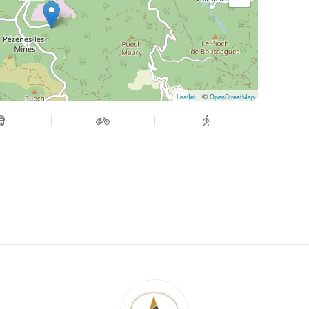
| ©
Leaflet
OpenStreetMap