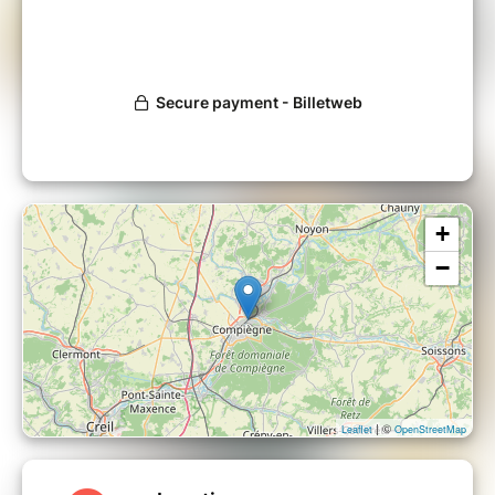
la “Distillerie Bonne-Mère” (DBM) qui
incarne un savoir-faire artisanal
transmis de génération en
génération
avec la découverte de leur nouveau
Rhum "Exclusive"
+
−
5€ Offerts
sur
toute bouteille de
Spiritueux
achetée le soir de la
dégustation
| ©
Leaflet
OpenStreetMap
Déroulement
: