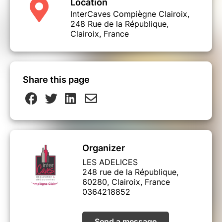
Animation commentée et interactive par
Location
l'ambassadeur des marques
InterCaves Compiègne Clairoix,
248 Rue de la République,
Dégustation de 6+ Rhums.
Clairoix, France
Tartinables, amuses bouches et eau fournis
A très vite pour cette nouvelle expérience !
Share this page
Organizer
LES ADELICES
248 rue de la République,
60280, Clairoix, France
0364218852
Send a message