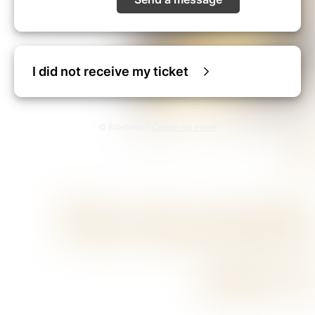
I did not receive my ticket
© Billetweb |
Create my event