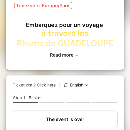
Timezone : Europe/Paris
Embarquez pour un voyage
à travers les
Rhums de GUADELOUPE
Read more
PERE LABAT
une des plus anciennes distillerie
des Antilles.
Le missionnaire Jean-Baptiste Labat,
surnommé Père Labat, à l’époque,
développa les techniques de
distillations de ce que nous
appelons « rhum » aujourd’hui.
DBM