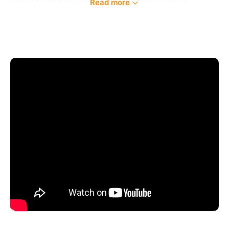
Read more
Campbell, pour approfondir votre routine
d'entrainement. La masterclasse est ouverte à tous
les musiciens, peu importe l'instrument.
Rick Margitza est l’un des musiciens les plus
respectés de sa génération. Excellent saxophoniste
ténor et soprano dont les influences vont de John
Coltrane à Wayne Shorter, en passant par Michael
Brecker, il a su développer un son identifiable entre
tous et une musicalité aussi poétique qu’incisive.
L'entrée est gratuite pour les élèves de l'IMEP.