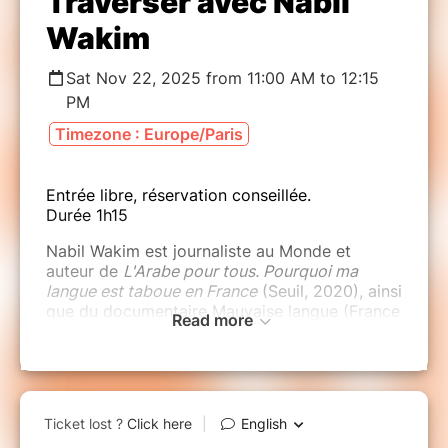
Traverser avec Nabil
Wakim
Sat Nov 22, 2025 from 11:00 AM to 12:15
PM
Timezone : Europe/Paris
Entrée libre, réservation conseillée.
Durée 1h15
Nabil Wakim est journaliste au Monde et
auteur de
L'Arabe pour tous. Pourquoi ma
langue est taboue en France
(Seuil, 2020), ainsi
que du documentaire Mauvaise langue (France
Read more
TV). Il explore la place et l’enseignement de
l’arabe en France, lui qui, enfant, avait honte
d’entendre sa mère parler cette langue dans la
rue et regrette aujourd’hui de ne pas la
maîtriser. Pourquoi l’arabe, deuxième langue la
plus parlée en France, est-elle si peu