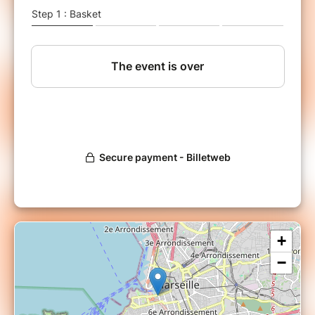
enseignée et si souvent stigmatisée ? Nabil
Wakim partagera ses réflexions avec le public
des Nouvelles Rencontres d’Averroès.
nouvellesrencontresaverroes.com
+
−