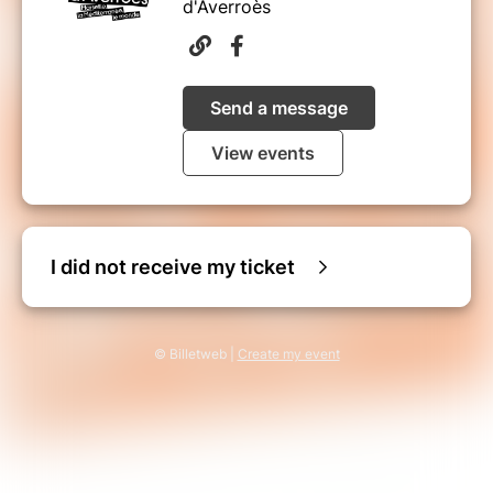
d'Averroès
Send a message
View events
I did not receive my ticket
© Billetweb |
Create my event