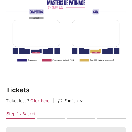
Une évènement à ne surtout pas manquer !
⚠︎ PRÉCISION BILLETTERIE :
Le tarif réduit est disponible uniquement pour la
catégorie Classique.
La catégorie Carré Or ne bénéficie pas de tarif réduit.
GROUPES / CSE :
À partir de 10 personnes, vous pouvez bénéficier du
tarif réduit.
Pour effectuer une réservation, merci d'adresser
votre demande à billetterie@ffsg.org en précisant les
Tickets
sessions souhaitées ainsi que le nombre de places.
Nous vous adresserons ensuite un devis. Le
règlement pourra être effectué par virement
bancaire.
PROGRAMME PRÉVISIONNEL :