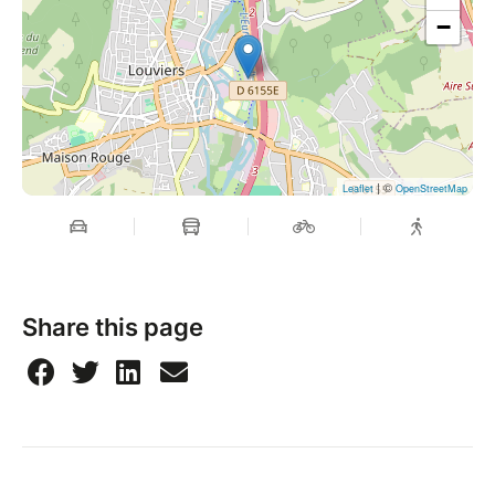
−
| ©
Leaflet
OpenStreetMap
Share this page