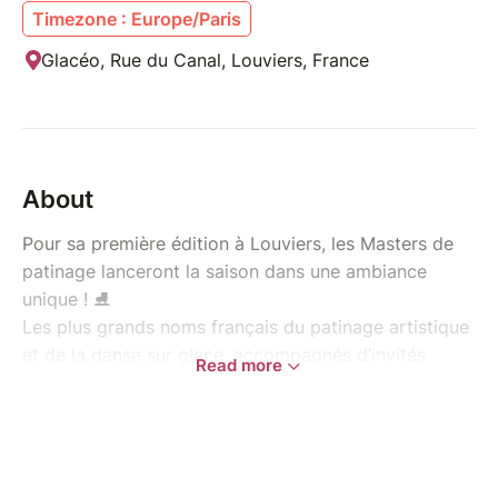
Timezone : Europe/Paris
Glacéo, Rue du Canal, Louviers, France
About
Pour sa première édition à Louviers, les Masters de
patinage lanceront la saison dans une ambiance
unique ! ⛸️
Les plus grands noms français du patinage artistique
et de la danse sur glace, accompagnés d’invités
Read more
internationaux, dévoileront leurs nouveaux
programmes au public.
Le week-end se terminera avec le traditionnel gala du
samedi soir, un spectacle toujours riche en émotions.
✨