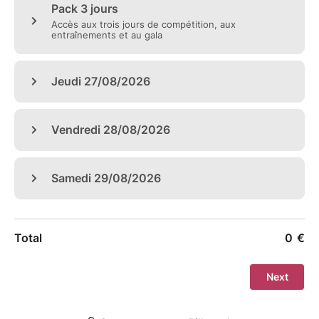
➤ Jeudi 27 août
Programme court Messieurs
Programme court Dames & Dames Junior
Programme court Couples
➤ Vendredi 28 août
Danse rythmique
Programme libre Dames & Dames Junior
Programme libre Couples
Podiums
➤ Samedi 29 août
Danse libre
Programme libre Messieurs
Podiums
Gala des Champions (en soirée) ✨