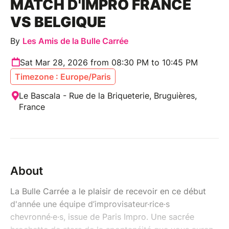
MATCH D'IMPRO FRANCE
VS BELGIQUE
By
Les Amis de la Bulle Carrée
Sat Mar 28, 2026 from 08:30 PM to 10:45 PM
Timezone : Europe/Paris
Le Bascala - Rue de la Briqueterie, Bruguières,
France
About
La Bulle Carrée a le plaisir de recevoir en ce début
d'année une équipe d’improvisateur·rice·s
chevronné·e·s, issue de Paris Impro. Une sacrée