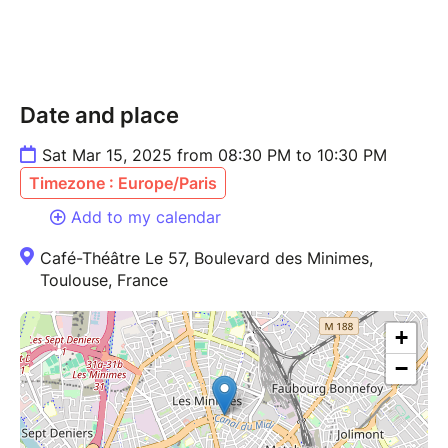
Avec
la Bulle Carrée
et
Les France-Brötchen
Durée : 2h (avec entracte)
Date and place
Spectacle en français
Sat Mar 15, 2025 from 08:30 PM to 10:30 PM
Timezone : Europe/Paris
Add to my calendar
Café-Théâtre Le 57, Boulevard des Minimes,
Toulouse, France
+
−