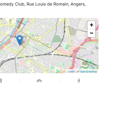
omedy Club, Rue Louis de Romain, Angers,
+
−
| ©
Leaflet
OpenStreetMap