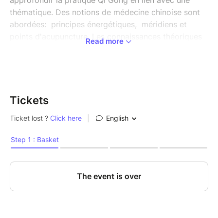
approfondir la pratique Qi Gong en lien avec une
thématique. Des notions de médecine chinoise sont
abordées: principes énergétiques, méridiens et
points d'acupuncture. Les connaissances théoriques
Read more
sont toujours mises en lien avec la pratique:
automassages Do in, étirements des méridiens
Makko ho, méditation, mouvements de Qi gong,
expérimentations introspectives...
Tickets
Le cycles des 5 éléments :
En énergétique chinoise les 5 éléments structures le
mouvement du Qi ( le souffle vital). Métal, Eau, Bois,
Feu, Terre: à chacun est associé une saison et un
couple de méridien yin et yang.
Cette année nous abordons les 5 éléments à travers
le jeu des 5 animaux: WU QIN XI QI GONG: Ils existent
plusieurs formes de Qi gong inspirées du