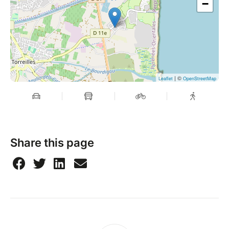
−
| ©
Leaflet
OpenStreetMap
Share this page