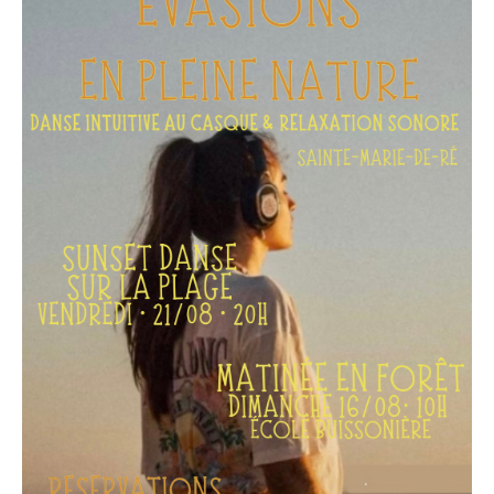
autres instruments vous accompagneront vers une
profonde détente. Un moment propice au
relâchement des tensions, à l’apaisement du système
nerveux et au retour à soi.
La matinée se terminera autour d’un repas partagé.
Chacun est invité à apporter un plat ou une boisson à
partager afin de prolonger ce moment de
convivialité.
✨ Ouvert à toutes et à tous, sans prérequis.
--> Infos pratiques
• En extérieur, en pleine forêt sur le terrain de l'école
Buissonière à Sainte-Marie-de-Ré.
• Durée : 2h30 de pratiques + 1h30 de repas partagé
• Horaires: 10h-14h