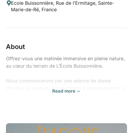
Ecole Buissonnière, Rue de l'Ermitage, Sainte-
Marie-de-Ré, France
About
Offrez-vous une matinée immersive en pleine nature,
au cœur du terrain de L’École Buissonnière.
Nous commencerons par une séance de danse
intuitive au casque, une invitation à se reconnecter à
Read more
son corps à travers le mouvement, à s’exprimer
librement et à se laisser guider par la musique, sans
jugement ni prérequis.
Nous poursuivrons avec un bain sonore immersif, où
les vibrations des bols de cristal, des carillons et des