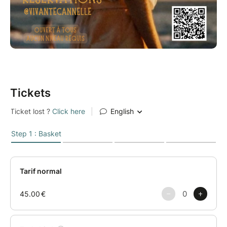
• Casques fournis
• Tenue confortable conseillée
• Prévoir un tapis de yoga pour le temps de
relaxation sonore
⚠️ Places limitées
Tickets