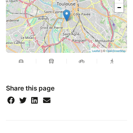
−
| ©
Leaflet
OpenStreetMap
Share this page