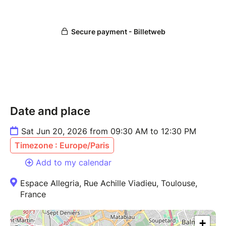
Au programme :
???? Ressentir
???? Explorer
???? Transformer
???? Espace Allegria – Toulouse (quartier Palais de
Justice)
Date and place
???? Samedi 20 juin
???? 9H30 – 12H30
Sat Jun 20, 2026 from 09:30 AM to 12:30 PM
???? Tarif : 40 €
Timezone : Europe/Paris
⚠️ Places limitées pour préserver un cadre intime et
Add to my calendar
de qualité.
Espace Allegria, Rue Achille Viadieu, Toulouse,
France
???? Infos & réservations :
plusprochedesoi@laposte.net
+
???? 07 66 85 15 64