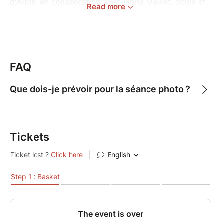
d'Aude, en collaboration avec Fiona Maillet, doula et
Read more
Agathe Martigny, photographe des familles.
Viens vivre un moment privilégié pour :
Connecter à ton corps va ou qui a donné la
vie et à tes émotions liées à la maternité.
FAQ
Échanger avec d’autres mamans autour de
délicieuses douceurs.
Que dois-je prévoir pour la séance photo ?
Profiter d’un mini-shooting photo intime pour
capturer ce lien précieux avec ton bébé et
découvrir et redécouvrir ton corps qui
Tickets
traverse cette maternité.
Au programme :
Accueil chaleureux et cercle de discussion
animé par Fiona pour partager tes
expériences et émotions liées à la maternité.
Séance de relaxation guidée pour te
reconnecter à ton corps et à tes sensations.