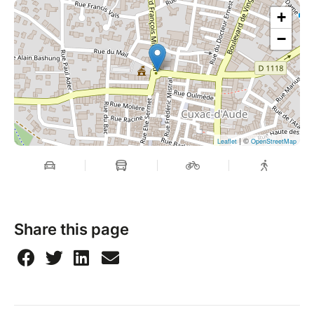
une ambiance conviviale.
+
−
Participe à cet atelier en petit comité pour un
accompagnement bienveillant et personnalisé. Ne
manque pas cette occasion de célébrer ta maternité !
| ©
Leaflet
OpenStreetMap
Share this page