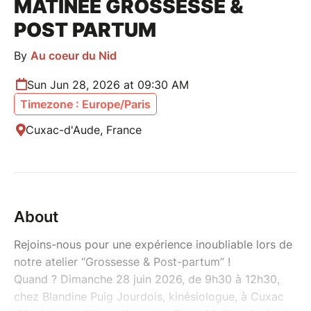
MATINÉE GROSSESSE &
POST PARTUM
By
Au coeur du Nid
Sun Jun 28, 2026 at 09:30 AM
Timezone : Europe/Paris
Cuxac-d'Aude, France
About
Rejoins-nous pour une expérience inoubliable lors de
notre atelier “Grossesse & Post-partum” !
Quand ? Dimanche 28 juin 2026, de 9h30 à 12h30,
chez Blandine Puig Jourdois, kinésiologue, à Cuxac