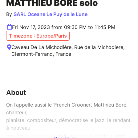
MATTHIEU BORE solo
By
SARL Oceane Le Puy de le Lune
Fri Nov 17, 2023 from 09:30 PM to 11:45 PM
Timezone : Europe/Paris
Caveau De La Michodière, Rue de la Michodière,
Clermont-Ferrand, France
About
On l’appelle aussi le ‘French Crooner’. Matthieu Boré,
chanteur,
pianiste, compositeur, démocratise le jazz, le rendant
à nouveau
populaire, abordable, tout en demeurant de grande