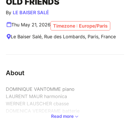
OLD FRIENDS
By
LE BAISER SALÉ
Thu May 21, 2026
Timezone : Europe/Paris
Le Baiser Salé, Rue des Lombards, Paris, France
About
DOMINIQUE VANTOMME piano
LAURENT MAUR harmonica
WERNER LAUSCHER cbasse
DOMENICA VERDERAME batterie
Read more
Depuis leur rencontre à Paris il y a vingt-cinq ans,