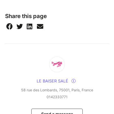
A free, elegant and personal album, reflecting
Share this page
twenty-five years of friendship and shared creation.
LE BAISER SALÉ
58 rue des Lombards, 75001, Paris, France
0142333771