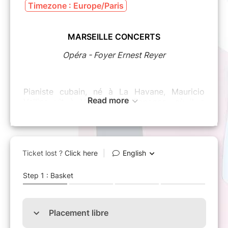
Timezone : Europe/Paris
MARSEILLE CONCERTS
Opéra - Foyer Ernest Reyer
Pianiste cubain, né à La Havane, Mauricio
Read more
Vallina vit à Valence, en Espagne, où il a
autrefois remporté le Concours José-Iturbi.
Après des études sur l’île, bercé de réalisme
magique, il s’est perfectionné au
Conservatoire Tchaïkovski de Moscou, puis au
Conservatoire royal de Madrid. Sa rencontre
avec Martha Argerich a changé sa vie. Ils ont
souvent joué à deux pianos et demeurent des
amis proches.
En ce dimanche de la Toussaint, Mauricio
Vallina a construit un programme
transcendant, intensément spirituel et virtuose