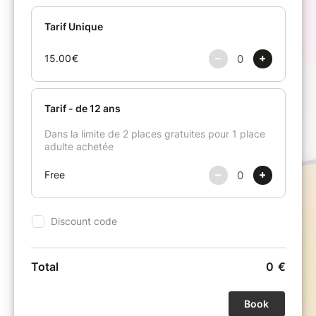
autour de Franz Liszt qui pourrait avoir pour
titre : « Quelles vies après la mort ? »
BACH - LISZT
Fantaisie et Fugue
en sol mineur BWV 542
LISZT
Totentanz S 126 - Paraphrase sur le Dies Iræ
Gondoliera
Valse Oubliée n°1 S 215
Mephisto-Valse n°3 S 216