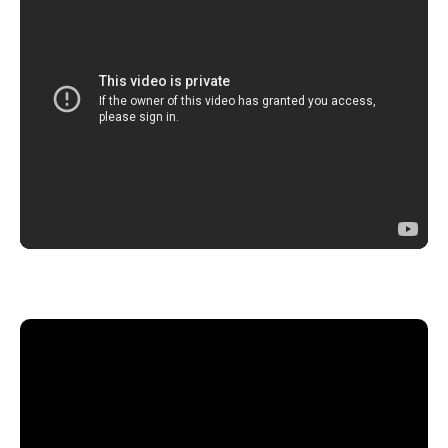
PREVENTE : 9,50€ // BILLET SUR PLACE: 11€
MAZE'D (Metal Alternatif):
Youtube : https://www.youtube.com/@TheMAZEDband
Instagram : https://www.instagram.com/mazedband/
Facebook : https://www.facebook.com/cestlemazedban
HELM (Metal Alternatif) :
Youtube : https://www.youtube.com/@helm.official
Instagram : https://www.instagram.com/helm.band/