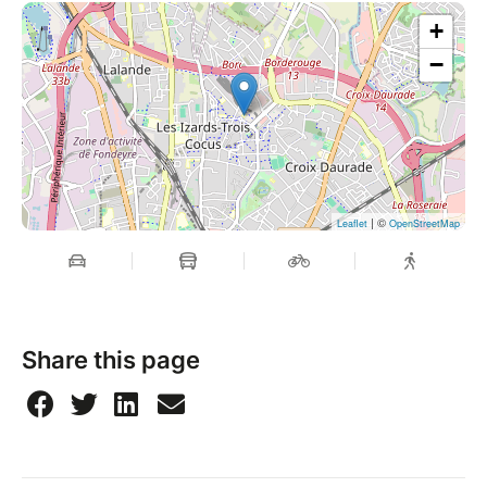
+
−
| ©
Leaflet
OpenStreetMap
Share this page