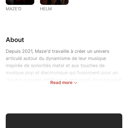
MAZE'D
HELM
About
Depuis 2021, Maze'd travaille à créer un univers
articulé autour du dynamisme de leur musique
inspirée de sonorités metal et aux touches de
musique pop et électronique qui fusionnent pour un
résultat puissant, entêtant et percutant. Accompagné
Read more
de Helm qui prône un métal en français, Maze'd
continue son tour des salles toulousaines
emblématiques à la Music Box du Metronum le 23
mai prochain.
START 20H // OUVERTURE DES PORTES 19H30