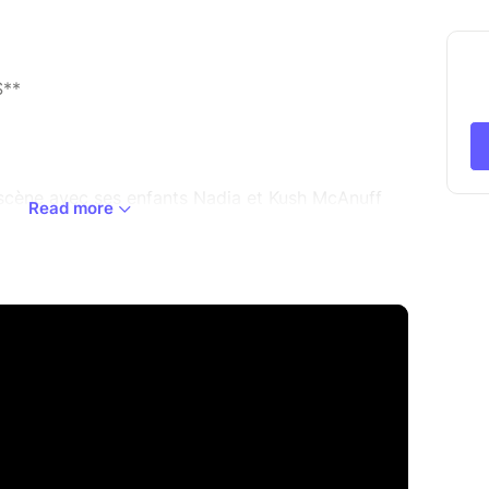
S**
scène avec ses enfants Nadia et Kush McAnuff
Read more
album commun !
ïcain, Winston McAnuff s'est toujours distingué
les codes du genre. De Fixi à Tiken Jah Fakoly, de
e tisser des collaborations audacieuses. Des
onbury aux Vieilles Charrues, il défend une vision
, nourrie d'influences créoles, africaines et
gissante et son énergie scénique survoltée lui ont
ead ». Cette collaboration familiale unique réunit
n jamaïcain et l'énergie de ses héritiers