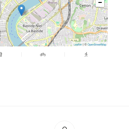
−
| ©
Leaflet
OpenStreetMap