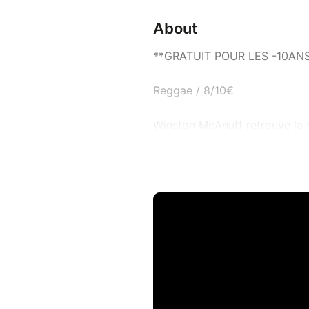
About
**GRATUIT POUR LES -10AN
Reggae / 8/10€
Winston McAnuff retrouve la 
pour présenter leur premier 
Figure majeure du reggae jama
par sa capacité à réinventer 
Bazbaz à Java, il n'a cessé d
scènes prestigieuses de Glast
du reggae ouverte sur le monde
latino-américaines. Sa voix ru
valu le surnom d'« Electric Dr
la voix expérimentée du vétéra
musicaux.