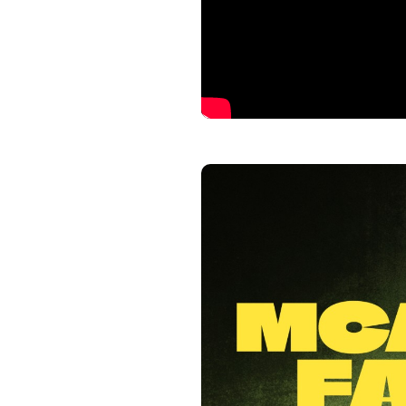
Kush, batteur et chanteur au s
Yard, et Nadia, figure de la 
côtés des Ligerians, complèt
scène par The Ligerians, ils 
mêlant tradition et transmiss
Avec ce nouveau répertoire en
McAnuff Family sera en tourné
porter haut leurs messages en
Plus d’infos : https://tinyurl