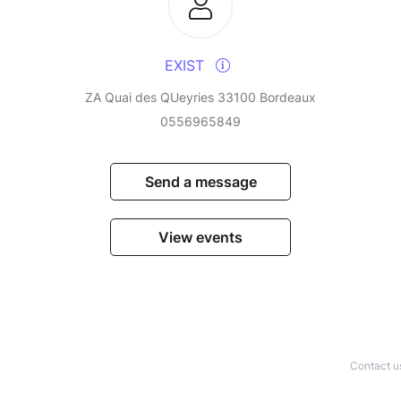
EXIST
ZA Quai des QUeyries 33100 Bordeaux
0556965849
Send a message
View events
Contact u