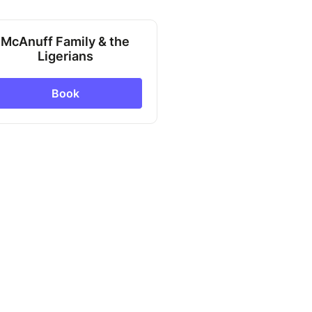
McAnuff Family & the
Ligerians
Book