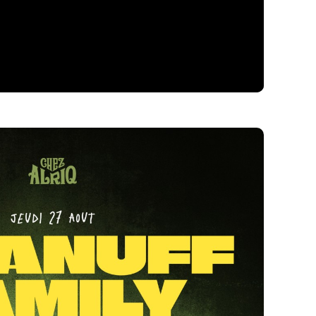
ein de l'emblématique collectif jamaïcain Inna de
nouvelle scène reggae féminine en Europe aux
ent cette création. Accompagnés en studio et sur
proposent un reggae authentique et généreux
ion.
richi de leurs classiques incontournables, la
e estivale pour présenter son album au public et
gagés et fédérateurs !
.com/492rzrzm