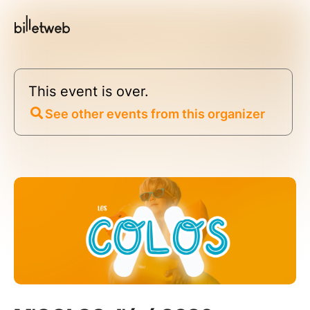
This event is over.
See other events from this organizer