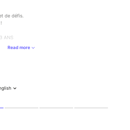
t de défis.
!
3 ANS
Read more
 14h à 17h
igatoirement être accompagnés d’un adulte de la
 l’atelier.