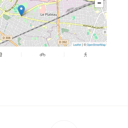
−
| ©
Leaflet
OpenStreetMap