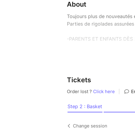
About
Toujours plus de nouveautés e
Parties de rigolades assurées 
-PARENTS ET ENFANTS DÈS 
-A la Maison de la famille, de
(arrivée possible jusqu’à 16h)
- Gratuit sur inscription;
Tickets
- Avec Wilbox.
Tous les enfants doivent obl
famille durant toute la durée de