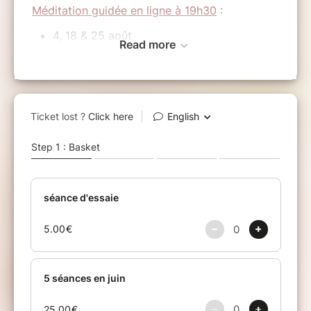
Méditation guidée en ligne à 19h30
:
4, 18 & 25 août
Read more
1, 8, 15, 22 & 29 sept
6, 13, 20 & 27 octobre
3, 10, 17 & 24 novembre
1, 8, 15, 22 & 29 décembre
Le hasard n'existe pas ...
La Vie, plus précisément les expériences de
Vie, nous font évoluer, que nous en ayons
conscience ou pas.
Chaque mois, des outils précieux sous forme
d’énergies sont mis à notre disposition pour
nous accompagner sur notre chemin évolutif.
En devenant conscient de
notre prochain pas
proposé par l’expérience de Vie,
en comprenant et en utilisant au plus juste
les
énergies du zodiaque
,
nous avançons plus rapidement, avec plus de