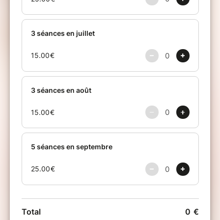
compréhension et moins de souffrance.
Notre mission de vie devient plus claire et
nous apprenons à vivre notre vie en
conscience et d’une manière responsable.
Les méditations guidées proposées
permettent de
reconnaître et d’expérimenter
notre conscience supérieure,
ainsi que les
énergies du zodiaque
.
Les temps de partage nous aident à clarifier
notre travail, et à avancer ensemble.
Si dans un premier temps les méditations
s'inscrivent dans le cadre d'un
développement
personnel, par la connaissance et la
conscience du petit moi,
elles nous amènent, dans un second temps, au
développement impersonnel, ou la
connaissance et la conscience du grand Moi,
et dans un troisième temps au
développement