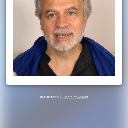
© Billetweb |
Create my event