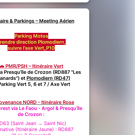
raire & Parkings – Meeting Aérien
Parking Motos
rendre direction Plomodiern,
suivre l'axe Vert_P10
🚗
PMR/PSH – Itinéraire Vert
la Presqu’île de Crozon (RD887 "Les
anards") et
Plomodiern (RD47)
Parking Vert 5, 6 et 7
/ Axe Vert
ovenance NORD - Itinéraire Rose
rest via Le Faou - Argol & Presqu’île
de Crozon :
D63 (Saint Jean → Saint Nic)
rnative (Itinéraire Jaune) : RD887