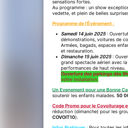
sensations fortes.
Au programme : un show exceptionn
vedette, et plein de belles surprise
Programme de l'Événement :
Samedi 14 juin 2025
: Ouvertu
démonstrations, voitures de co
Armées, bagads, espaces enfan
et restauration.
Dimanche 15 juin 2025
: Ouver
grand spectacle aérien avec l
performances de haut niveau.
Ouverture des parkings dès 9
votre installation.
Un Evenement pour une Bonne Ca
soutenir les enfants malades.
50 00
Code Promo pour le Covoiturage e
réduction (dimanche) pour les gro
COVOIT10
).
Infos Pratiques :
Pour toutes les i