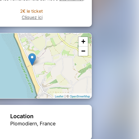
2€ le ticket
Cliquez ici
+
−
| ©
Leaflet
OpenStreetMap
Location
Plomodiern, France