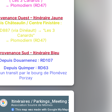
("Les 3 Canards")
→ Plomodiern (RD47)
venance Ouest – Itinéraire Jaune
s Châteaulin / Centre Finistère :
D887 (via Dinéault) → "Les 3
Canards"
→ Plomodiern (RD47)
rovenance Sud – Itinéraire Bleu
Depuis Douarnenez : RD107
Depuis Quimper : RD63
un transit par le bourg de Plonévez
Porzay