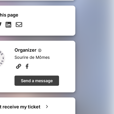
his page
Organizer
Sourire de Mômes
Send a message
ot receive my ticket