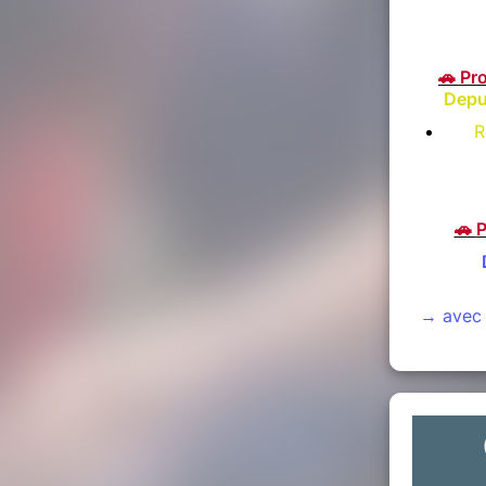
🚗
Pro
Depui
R
🚗
P
→ avec 