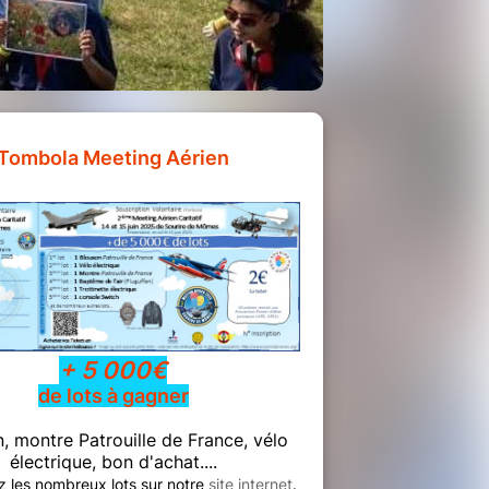
Tombola Meeting Aérien
+ 5 000€
de lots à gagner
, montre Patrouille de France, vélo
électrique, bon d'achat....
 les nombreux lots sur notre
site internet
.