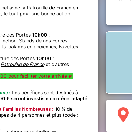
el avec la Patrouille de France en
s, le tout pour une bonne action !
tre des Portes
10h00
:
llection, Stands de nos Forces
ts, balades en anciennes, Buvettes
ture des Portes
10h00
:
a
Patrouille de France
et d’autres
h00
pour faciliter votre arrivée et
use :
Les bénéfices sont destinés à
0 € seront investis en matériel adapté
.
t Familles Nombreuses :
10 % de
upes de 4 personnes et plus (code :
nformations essentielles —