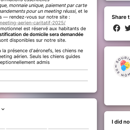
ue, monnaie unique, paiement par carte
mandements pour un meeting réussi
, et le
 — rendez-vous sur notre site :
Share t
eeting-aerien-caritatif-2025/
motionnel est réservé aux habitants de
stification de domicile sera demandée
sont disponibles sur notre site.
à la présence d'aéronefs, les chiens ne
eeting aérien. Seuls les chiens guides
xceptionnellement admis
I did n