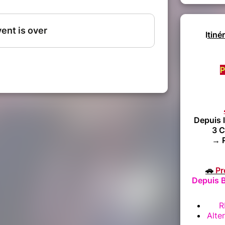
I
tiné
P
Depuis 
3 C
→
🚗
Pr
Depuis B
R
Alte