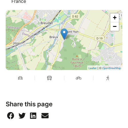
France
+
−
| ©
Leaflet
OpenStreetMap
Share this page