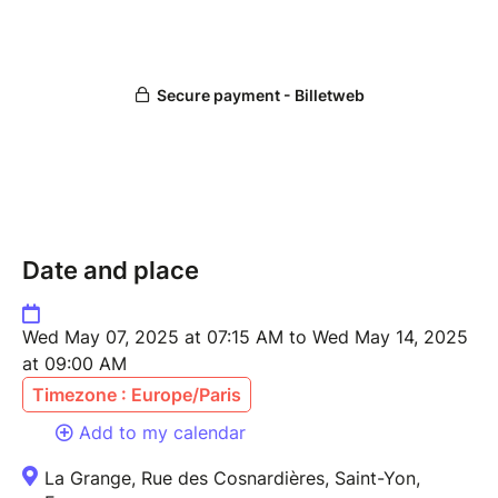
Pourquoi participer ?
• Développer votre réseau professionnel
• Présenter votre activité à un public qualifié
• Découvrir le fonctionnement d’un groupe BNI
• Saisir de nouvelles opportunités commerciales
Venez avec vos cartes de visite et l’envie de faire des
affaires dans la bonne humeur !
Date and place
Wed May 07, 2025 at 07:15 AM to Wed May 14, 2025
at 09:00 AM
Timezone : Europe/Paris
Add to my calendar
La Grange, Rue des Cosnardières, Saint-Yon,