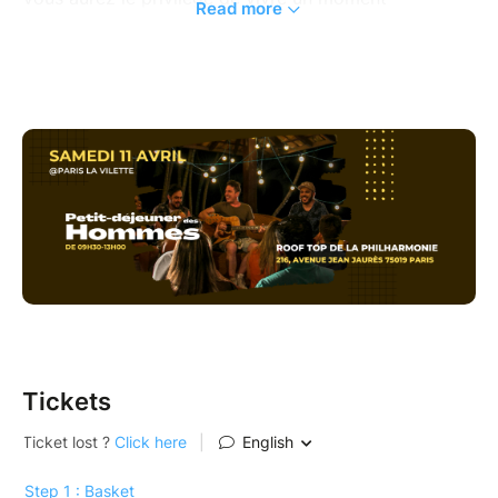
Read more
authentique entre hommes, d’être encouragés par des
témoignages puissants, et de recevoir une parole de
Dieu qui viendra vous fortifier et vous élever.
Mais plus que tout, cette matinée sera une
opportunité pour Dieu de vous rencontrer
personnellement, de vous toucher, de vous restaurer
et de vous aligner avec ce à quoi Il vous appelle.
Un temps de prière sera également prévu pour
chacun, afin que vous repartiez renouvelé, fortifié et
transformé.
De cette matinée, vous ressortirez boostés, équipés
et prêts à devenir pleinement les hommes que Dieu
Tickets
vous appelle à être.
Les places étant limitées, nous vous invitons à vous
inscrire rapidement ainsi que les hommes que vous