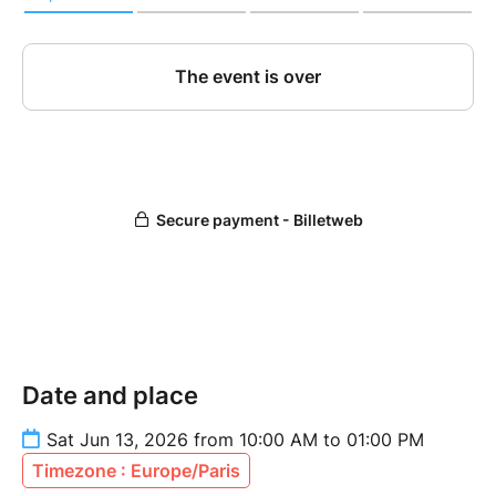
souhaitez inviter.
Au plaisir de vous retrouver,
L’équipe organisatrice
Une participation de 8€ vous sera demandée et pour
votre invité cela lui sera offerft
Date : 13 - 06 -2026
Date and place
Sat Jun 13, 2026 from 10:00 AM to 01:00 PM
Timezone : Europe/Paris