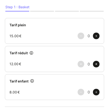
premières se sont déroulées en Juin 2024 à Malraux
Scène Nationale Chambéry Savoie. La Cie Alta Gama
travaille sur une nouvelle création, Winning is for
Losers (2027-28). Cette création, prévue pour la
salle, s’inspirera du théâtre de l’absurde afin de créer,
à travers le cirque et la manipulation d'objets, un
spectacle qui donne une place importante au public
et à l’espace qu’il habite.
Tout public, à partir de 8 ans
Durée 50 min.
Placement libre
Distribution
Une idée de la Cie Alta Gama
Auteurs et artistes interprètes : Amanda Delgado et
Alejo Gamboa
Mise en scène : Alejo Gamboa