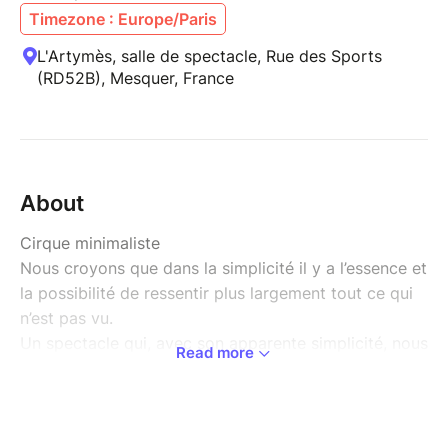
Timezone : Europe/Paris
L'Artymès, salle de spectacle, Rue des Sports
(RD52B), Mesquer, France
About
Cirque minimaliste
Nous croyons que dans la simplicité il y a l’essence et
la possibilité de ressentir plus largement tout ce qui
n’est pas vu.
Un spectacle qui, avec son apparente simplicité, nous
Read more
rapproche de la complexité de l'acceptation de soi.
Le thème est votre présence, notre présence. Le sujet
est le corps. Le voyage de trois corps (la femme,
l’homme et le vélo) et leur dépouillement pour arriver