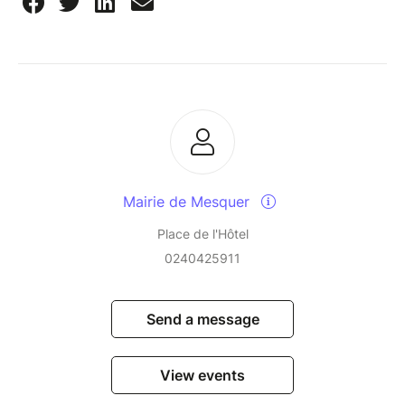
Théâtre Gérard Philipe - Saint Jean de Maurienne
(73)
Ex convento Santa Croce di Tuscania - Borgo Velino
(IT)
Performing Lands, Residenze multidisciplinare de la
Regione Lazio (IT)
©Frank Emmers
Mairie de Mesquer
Place de l'Hôtel
0240425911
Send a message
View events