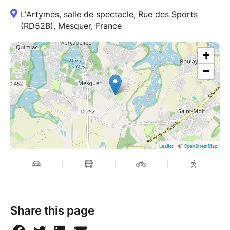
Oficina de Suport a la Iniciativa Cultural, OSIC (ES)
Festival Mirabilia, International Circus & Performing
L'Artymès, salle de spectacle, Rue des Sports
(RD52B), Mesquer, France
Arts Festival - Fossano (IT)
La Central del Circ, Barcelona (ES)
Ondadurto Teatro, Roma (IT)
+
ACCUEILS EN RÉSIDENCE
−
Centre Régional des Arts du cirque “Arc en Cirque” -
Chambéry (73)
CADHAME - Halle Verrière de Meisenthal (57)
Espace Culturel Jean Blanc - La Ravoire (73)
Testimoni Escènic, Creació d’Arts Escèniques -
Avinyó (ES)
| ©
Leaflet
OpenStreetMap
L’Endroit - Chambéry (73)
Salle de spectacle Saint-Jean - La Motte Servolex
(73)
L’Estruch, Fàbrica de Creació - Sabadell (ES)
Festival Mirabilia, International Circus & Performing
Share this page
Arts Festival - Fossano (IT)