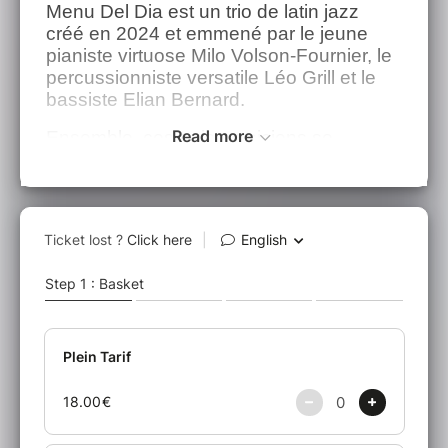
Menu Del Dia est un trio de latin jazz
créé en 2024 et emmené par le
jeune
pianiste virtuose Milo Volson-Fournier, le
percussionniste
versatile Léo Grill et le
bassiste Elian Bernard.
Read more
Ensemble, ces trois musiciens se
réapproprient des morceaux traditionnels
cubains, brésiliens, ainsi que des
standards de jazz en laissant la part belle
à l’improvisation.
Passant de ballades intimistes aux
montuno salsa enflammés, ils créent un
concert haut en couleur, sous le signe de
la fête et du jazz !
Milo Volson-Fournier : piano