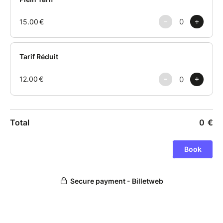
David Bressat : Claviers
Rémy Kaprielan : Batterie et choeurs
Maurade Meniri : Guitare et basse
Clélia Bressat-Blum : Piano, claviers, choeurs
Géraldine Bénichou : Mise en scène
Clément Bally : Son et lumières
Durée : 1 H 20
Tarif : 15 € / 12 €