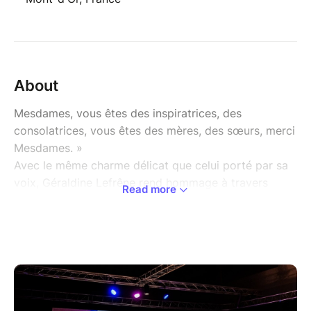
About
Mesdames, vous êtes des inspiratrices, des
consolatrices, vous êtes des mères, des sœurs, merci
Mesdames. »
Avec le même charme délicat que celui porté par sa
voix, Géraldine Lefrêne rend hommage à travers
Read more
“Merci Mesdames” aux femmes de sa vie d’artiste
comme une filiation, une famille choisie.
13 titres originaux composés en français et en
anglais, constituent ce nouvel opus.
« Dans un ciel toujours mouvant surgissent les «
étoiles » de cœur de Géraldine, des femmes