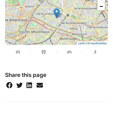
−
| ©
Leaflet
OpenStreetMap
Share this page