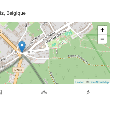
z, Belgique
+
−
| ©
Leaflet
OpenStreetMap