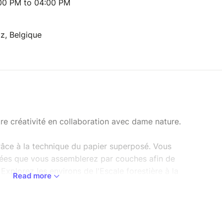
:00 PM to 04:00 PM
z, Belgique
e créativité en collaboration avec dame nature.
râce à la technique du papier superposé. Vous
ées que vous assemblerez par couches afin de
. Explorez les environs de l'Escale forestière à la
Read more
s, fleurs et autres éléments naturels qui
ez avec un cadre unique et naturel, prêt à être