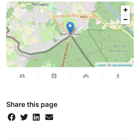
+
−
| ©
Leaflet
OpenStreetMap
Share this page