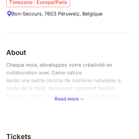
Timezone : Europe/Paris
Bon-Secours, 7603 Péruwelz, Belgique
About
Chaque mois, développez votre créativité en
collaboration avec Dame nature.
Après une petite récolte de matières naturelles à
l'orée de la forêt, découvrez comment feuilles,
branches, objets du quotidien et jeux de lumière
Read more
peuvent donner vie à des histoires étonnantes.
Vous apprendrez les bases du théâtre d'ombres tout
en laissant votre imagination prendre le large :
silhouettes fantastiques, personnages improvisés,
décors poétiques, ...
Tickets