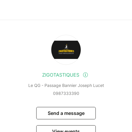
ZIGOTASTIQUES
Le QG - Passage Bannier Joseph Lucet
0987333390
Send a message
View events