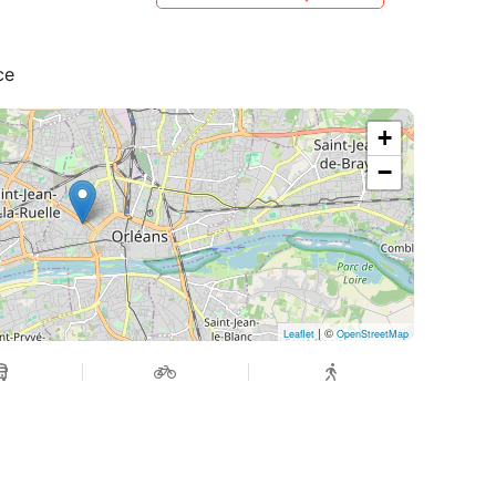
ce
+
−
| ©
Leaflet
OpenStreetMap