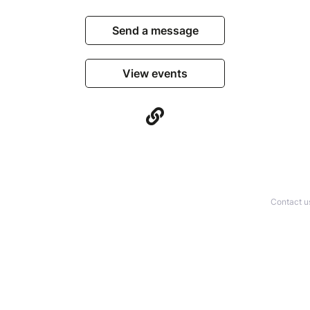
Send a message
View events
Contact u