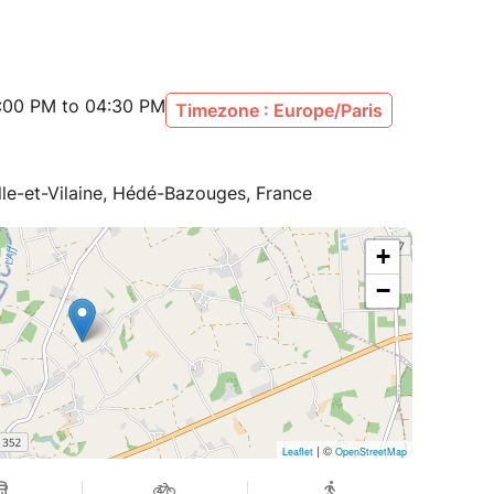
:00 PM to 04:30 PM
Timezone : Europe/Paris
lle-et-Vilaine, Hédé-Bazouges, France
+
−
| ©
Leaflet
OpenStreetMap