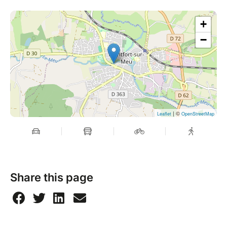
+
−
| ©
Leaflet
OpenStreetMap
Share this page