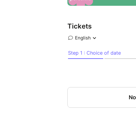
Si tu veux t'inscrire aux date
séance, tu retrouves l'ensembl
& 6 juillet.
Tickets
Le 29 juin, nous aurons la p
certifiée qui nous donnera de
Pour obtenir plus d’infos et 
Hâte de t'accueillir et que tu 