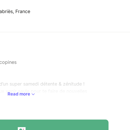
briès, France
 copines
er d’un super samedi détente & zénitude !
x venir seule pour te faire de nouvelles
Read more
x.
rivilégiés, le nombre de places est limité à 6