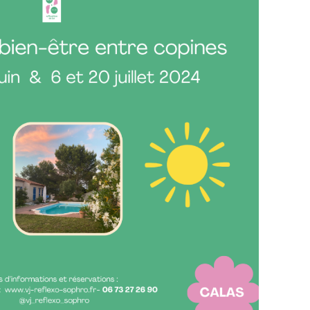
lie chez moi, dans ma villa à Calas où tu pourras
e humeur.
 te fais découvrir la réflexologie lors de l’atelier
lantaire le 20 JUILLET
 an de 300 heures de cours complétée par de la
 un diplôme reconnu par l'état.
ofitant des plaisirs de la piscine avec tes copines
t te rafraîchir, tu pourras déguster une glace
e t’invite à amener un petit plaid et un petit
évus les :
let et 20 juillet
onc n'hésites pas à t'inscrire aux dates de ton