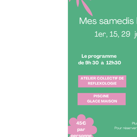
Tu es chaleureusement accueil
profiter de calme et de bonn
Réflexologue certifiée RNCP, je
de réflexologie palmaire et p
J'ai suivi une formation d'un
pratique. La certification est
Puis, place au farniente en pr
Pour recharger tes batteries e
maison
Avec tes affaires de piscine, j
coussin
Les samedis bien-être sont pr
1ER juin, 15 Juin, 29 juin, 6 juil
Les places sont limitées à 6 d
choix