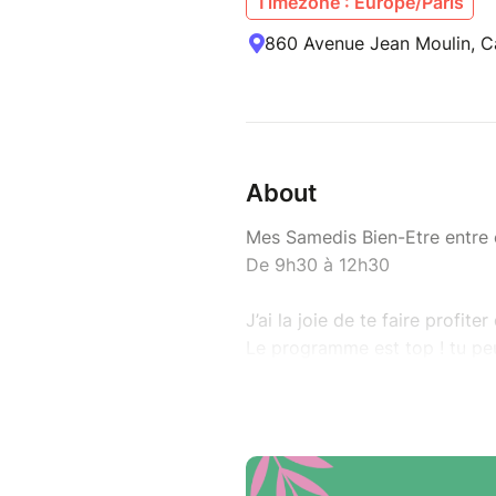
Timezone : Europe/Paris
860 Avenue Jean Moulin, Ca
About
Mes Samedis Bien-Etre entre
De 9h30 à 12h30
J’ai la joie de te faire profit
Le programme est top ! tu peu
connaissances, ou venir à deu
Afin que ces moments soient p
personnes.