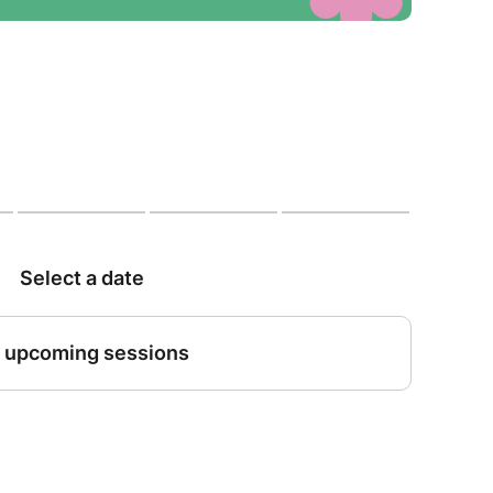
s en bas de cette page à sélectionner une
e des reservations des 1ER juin, 15 Juin, 29 juin
articipation de Hélène Prod'homme naturopathe
s conseils de naturopathie
réserver contacte- moi au 06 73 27 26 90
profites bien du lieux et de l'atelier