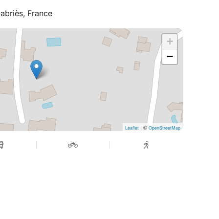
abriès, France
+
−
| ©
Leaflet
OpenStreetMap