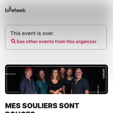
This event is over.
See other events from this organizer
MES SOULIERS SONT