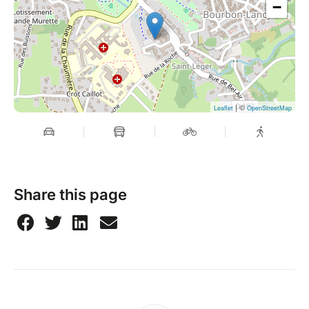
−
| ©
Leaflet
OpenStreetMap
Share this page