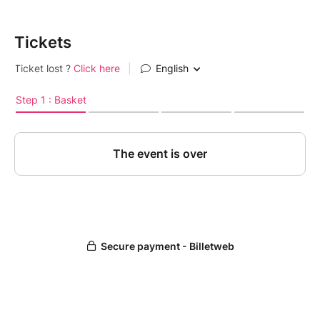
⚠️ À savoir :
Cet atelier est conçu pour permettre à votre
Tickets
enfant de jouer librement tout en stimulant
son développement sensoriel. Nous
recommandons de venir avec des vêtements
que vous ne craignez pas de tacher, car
l'exploration peut être un peu... salissante !
Les places sont limitées à 6 duos
(parents/enfants)
Aucun remboursement ne sera possible, mais
vous pouvez reporter votre réservation une
fois ou vous avez la possibilité de
transmettre votre place à une autre famille (
merci de nous envoyer un mail pour tout
changement : contact@meresi.fr)