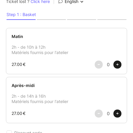
- le calme intérieur et la relaxation,
- la concentration,
- la créativité,
tout en étant relié à soi, en s'écoutant et en profitant
de l'instant présent.
Alors, si tu veux vivre une expérience de reconnexion
à ton être dans un lieu propice à la déconnexion,
inscris-toi dès maintenant.
Tu viens comme tu es, et rien à penser car le matériel
est fourni !
Matinée, après-midi ou toute la journée - c'est à toi
de décider...