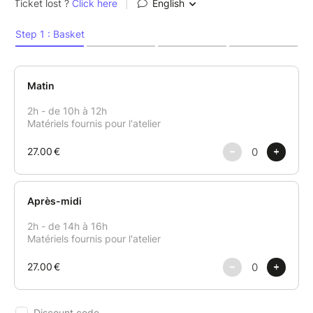
- le calme intérieur et la relaxation,
- la concentration,
- la créativité,
tout en étant relié à soi, en s'écoutant et en profitant
de l'instant présent.
Alors, si tu veux vivre une expérience de reconnexion
à ton être dans un lieu propice à la déconnexion,
inscris-toi dès maintenant.
Tu viens comme tu es, et rien à penser car le matériel
est fourni !
Matinée, après-midi ou toute la journée - c'est à toi
de décider...