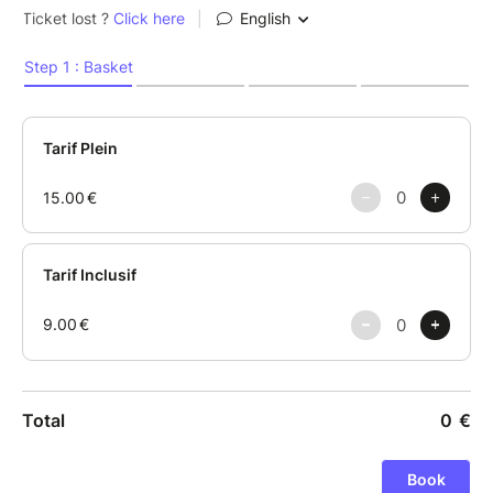
Cette meuf, chanteuse d’opéra, dont tu n’oublieras
jamais la voix.
Toutes ces meufs qui ont fait partie de ta vie pour 5
minutes, 5 mois, 5 ans, ou celles qui seront là pour
toujours. Toutes ces meufs, elles seront sur scène le
26 septembre à Liège.
Marie Bourguignon, Amandine Everaert, Sarah
Gregov, et Fanny Matsu vous proposent "Meufs", un
spectacle improvisé qui parle de toutes ces femmes
incroyables du quotidien.