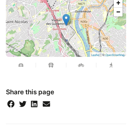
+
−
| ©
Leaflet
OpenStreetMap
Share this page