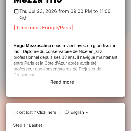
Thu Jul 23, 2026 from 09:00 PM to 11:00
PM
Timezone : Europe/Paris
Hugo Mezzasalma
nous revient avec un grandissime
trio ! Diplômé du conservatoire de Nice en jazz,
professionnel depuis ses 18 ans, il navigue maintenant
entre Paris et la Côte d’Azur après avoir été
professeur aux conservatoires de Fréjus et de
Draguignan.
Read more
Jazz et Modern-Jazz tout en restant accessible, son
répertoire fait la part belle aux compositions sans
oublier des standards de Jazz revisités (Herbie
Hancock, Chick Corea, Pat Metheny et beaucoup
d'autres).
Il sera accompagné de deux musiciens émérites bien
connus des amateurs de jazz de la région :
Thomas