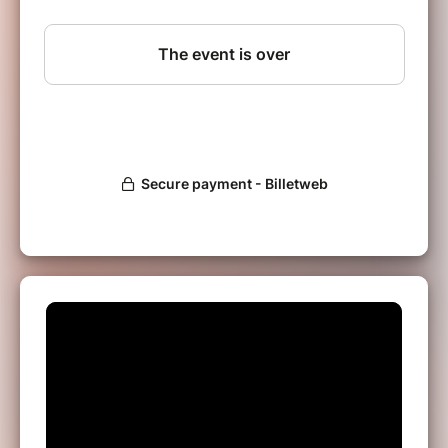
Cordogli
à la basse et
Kevin Surfaro
à la batterie.
Hugo MEZZASALMA : Piano