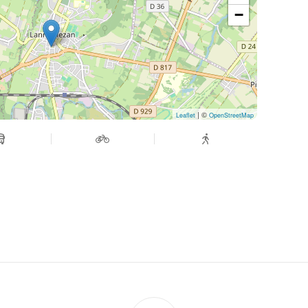
−
| ©
Leaflet
OpenStreetMap