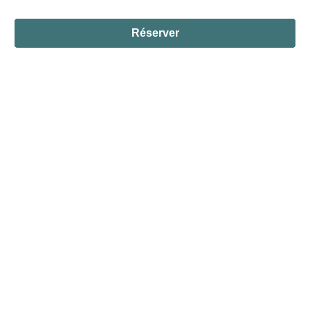
Réserver
| ©
Leaflet
OpenStreetMap
Share this page
Service Culturel de Vizille