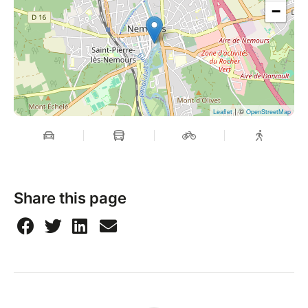
−
| ©
Leaflet
OpenStreetMap
Share this page