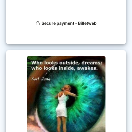
cape est un weekend de
Le MindS
formation dynamique et amusant, qui
amène les participants à ouvrir le pouvoir
latent et intuitif de l’esprit, en apprenant
des techniques qui permettent de puiser
dans
ses ressources à la demande.
Qui est le facilitateur ?
Cindy Guermeur est Diplômée de
l’European School of Animal
Ostéopathy à Brighton en Angleterre,
ainsi que Praticienne Certifiée en
BodyTalk. C'est au Royaume-Uni
qu'elle découvre le MindScape.
Elle s’en passionne tellement qu’elle
décide rapidement de partager cet