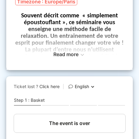
Timezone : Europe/Paris
Souvent décrit comme « simplement
époustouflant », ce séminaire vous
enseigne une méthode facile de
relaxation. Un entrainement de votre
esprit pour finalement changer votre vie !
La plupart d’entre nous n’utilisent
Read more
seulement qu’une fraction des véritables
capacités de notre esprit.
Ce séminaire se veut ludique et amusant,
il possède plusieurs bénéfices :
Activer le potentiel de votre esprit
Améliorer la créativité et l’intuition
Ouvrir l’esprit à de nouveaux niveaux de
consciences
Qu’est-ce que le Mindscape ?