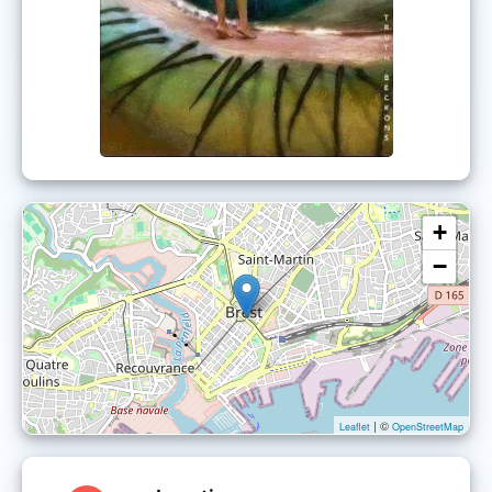
atout et d’organiser un cours au sein
de son école d’ostéopathie animale.
De retour en France, elle fait son
possible pour faire venir des
instructeurs du Royaume-Uni et de
Miami pour enseigner le MindScape
à Brest (des personnes de toutes la
France et même de l'étranger font le
+
déplacement). Cindy fait alors office
de traductrice pour faciliter le cours
−
en français. Aujourd’hui, Cindy est la
toute première instructrice française
de cette méthode qui est enseignée
dans plus d’une vingtaine de pays
déjà.
| ©
Leaflet
OpenStreetMap