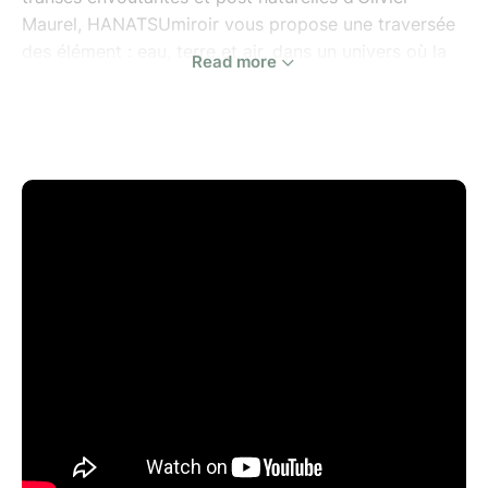
Maurel, HANATSUmiroir vous propose une traversée
des élément : eau, terre et air, dans un univers où la
Read more
machine se fait discrète et au service d’une écoute
toute particulière.
Ayako Okubo aux flûtes et Olivier Maurel aux
percussions viendront présenter un bout du
répertoire des musiques inclassées qu’ils parcourent
et créent depuis les débuts de l’ensemble il y a
maintenant quinze ans.
Programme :
- Kaija Saariaho, Laconisme de l’Aile, 1982
- Guilherme Ribeiro, Divination (création), 2026
- Olivier Maurel, Temps Flotté, 2025
Production : HANATSUmiroir.