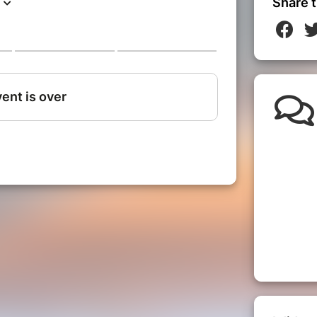
Share t
er ;)
page (paiement CB)
ent chèque ou chèques vacances
inscription par email
ement :
art vous serez intégralement
 part,
si vous n'avez pas souscrit à
ionnelle proposée par Billetweb.
 du stage seule la commission
web restera à votre charge.
ement possible.