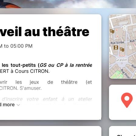
veil au théâtre
M to 05:00 PM
 les tout-petits (
GS ou CP à la rentrée
ERT à Cours CITRON.
vrir les jeux de théâtre (et
 CITRON. S'amuser.
d’inscrire votre enfant à un atelier
d more
ine et que le stage lui sert « d’essai »,
te du stage pour pré-réserver une place
 déjà complets au moment des stages).
ûter).
Les parents pourront revenir vers