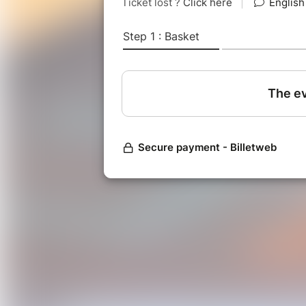
16h45 pour assister à la fin de l'ateli
Tarif ?
35€
Envie de jouer ?
Inscription en ligne
sur cette 
Inscription par courrier
(paiem
ANCV). Demander le bulletin d’
yann@courscitron.fr
Conditions d'annulation/rembours
En cas d'annulation de notre p
remboursé.
En cas de désistement de votre
l'assurance remboursement opt
Jusqu'à J-7 avant le début
d'achat prélevée par Billet
Après J-7 aucun rembours