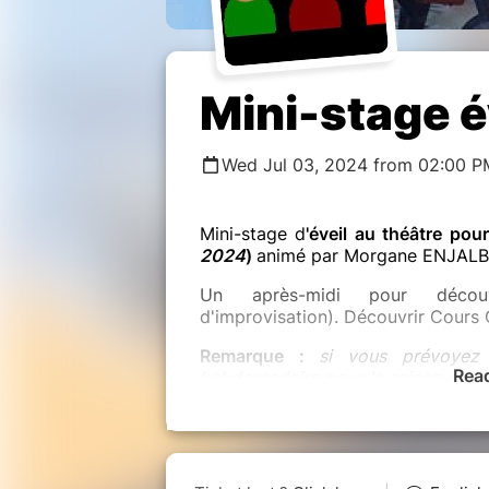
Mini-stage é
Wed Jul 03, 2024 from 02:00 P
Mini-stage d
'éveil au théâtre pour
2024
)
animé par Morgane ENJALB
Un après-midi pour décou
d'improvisation). Découvrir Cours
Remarque :
si vous prévoyez 
Rea
hebdomadaire pour la saison procha
contactez-nous sans attendre la da
(car la plupart des ateliers seront
Quand ?
mercredi 3 juillet 2024
Horaires ?
14h-17h (prévoir un go