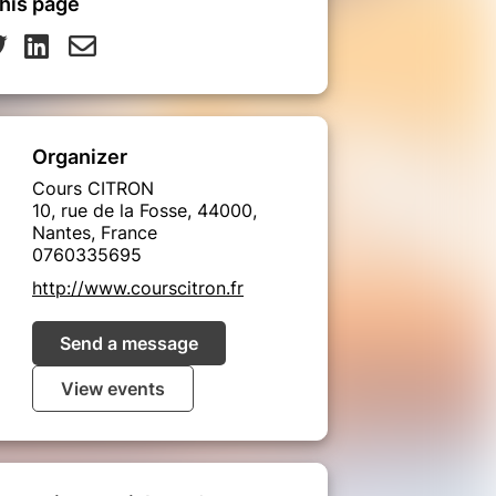
his page
Organizer
Cours CITRON
10, rue de la Fosse, 44000,
Nantes, France
0760335695
http://www.courscitron.fr
Send a message
View events