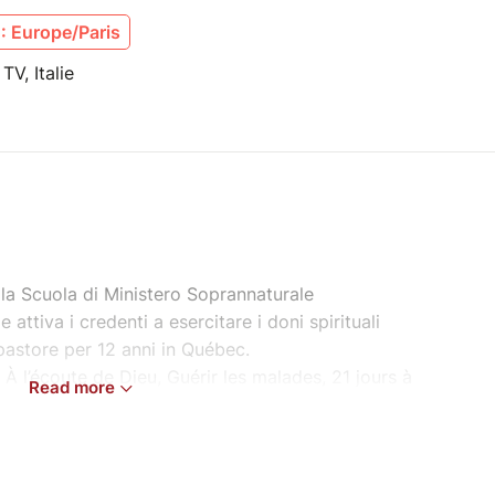
: Europe/Paris
TV, Italie
lla Scuola di Ministero Soprannaturale
 attiva i credenti a esercitare i doni spirituali
 pastore per 12 anni in Québec.
r À l’écoute de Dieu, Guérir les malades, 21 jours à
Read more
relle.
 felice di Camille, Chloé, Charlotte, Zoé ed
a vivono a La Réunion.