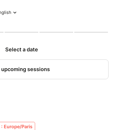
orms/d/e/1FAIpQLSdOprrJ7xftm3MEgafK3_SoTGt7wagjk3aD
5:00 - 18:00
ni > 20:30 - 22:30
Via Molinella, 1 | 31057 Silea TV
: Europe/Paris