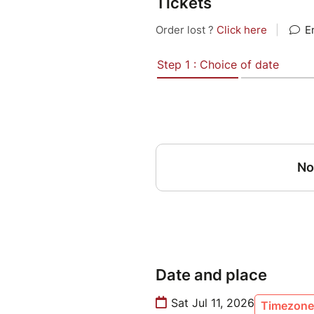
Tickets
Iscrizione al pranzo :
https://docs.google.com/f
Conferenza > 9:30 - 12:30 / 1
Serata di Miracoli e Guarigio
Parola Della Grazia Treviso | 
Date and place
Sat Jul 11, 2026
Timezone 