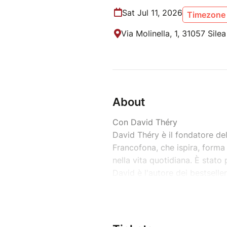
Sat Jul 11, 2026
Timezone 
Via Molinella, 1, 31057 Silea 
About
Con David Théry
David Théry è il fondatore de
Francofona, che ispira, forma e
nella vita quotidiana. È stato
David è l'autore dei bestselle
l’écoute de Dieu e Joie surnatu
Sposato con Sylvie, è un padre
Éthan. David e la sua famigli