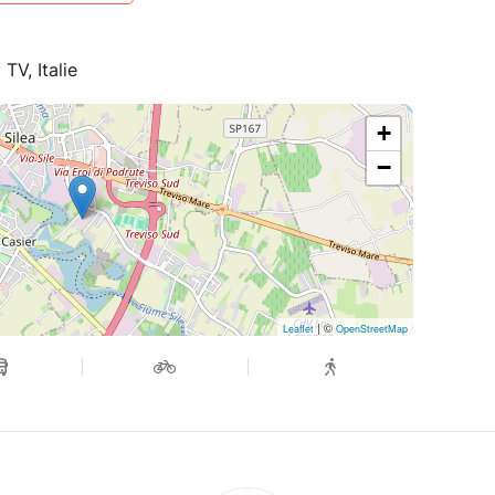
 TV, Italie
+
−
| ©
Leaflet
OpenStreetMap