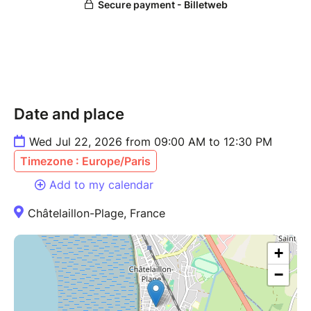
???? Plage de Châtelaillon
???? RDV 9h – début 9h30
????️ Gratuit – inscription obligatoire
Pense à venir équipé (eau, chaussures adaptées,
Date and place
protection solaire…), la liste vous sera transmise
après votre inscription.
Wed Jul 22, 2026 from 09:00 AM to 12:30 PM
Timezone : Europe/Paris
???? Prêt(e) à vivre une aventure utile et hors du
commun ?
Add to my calendar
Châtelaillon-Plage, France
Réserve ta place et embarque avec nous !
+
−